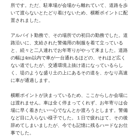
所です。ただ、駐車場が会場から離れていて、道路を歩
いて渡らないとたどり着けないため、横断ポイントに配
置されました。
アルバイト勤務で、その場所での初日の勤務でした。道
路沿いに、支給された警備用の制服を着て立っている
と、続々と二人連れでお年寄りがやって来ました。道路
の幅は4m以内で車が一台通れるほどの、それほど広く
ない道でしたが、交通環境上抜け道になっているらし
く、堤のような盛り土の上にあるその道を、かなり高速
に車が通過します。
横断ポイントが決まっているため、ここからしか会場に
は渡れません。車は全く停まってくれず、お年寄りは会
場に早く着きたい一心でなんとか渡ろうとします。警備
など目に入らない様子でした。１日で疲れはて、その後
辞めてしまいましたが、今でも記憶に残るハードなお仕
事でした。