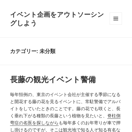
イベント企画をアウトソーシン
グしよう
メニュ
ーとウ
ィジェ
ット
カテゴリー:
未分類
長藤の観光イベント警備
毎年恒例の、東京のイベント会社が主催する季節になる
と開花する藤の花を見るイベントに、常駐警備でアルバ
イトをしていたときのことです。藤の花でも咲くと、長
く垂れ下がる種類の長藤という植物を見たいと、
脊柱側
弯症の名医を探しながら
も毎年多くのお年寄りが車で押
し掛けるのですが、そこは観光地で知る人ぞ知る有名な